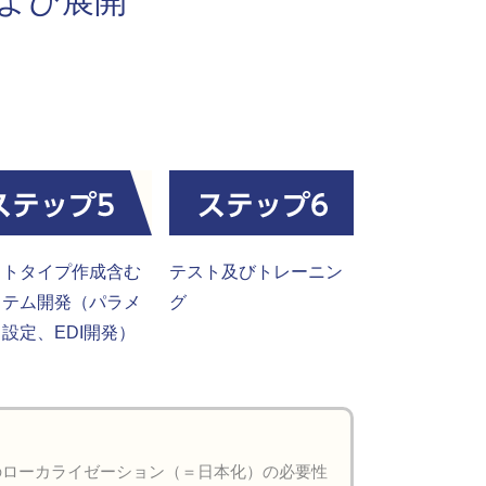
および展開
ロトタイプ作成含む
テスト及びトレーニン
ステム開発（パラメ
グ
設定、EDI開発）
のローカライゼーション（＝日本化）の必要性