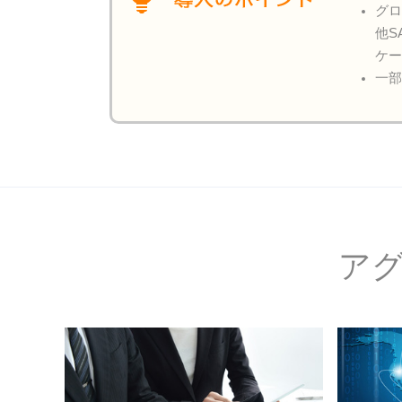
グロ
他S
ケ
一部
ア